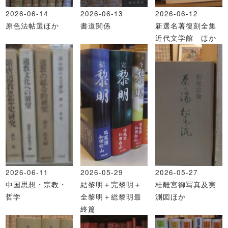
2026-06-14
2026-06-13
2026-06-12
原色法帖選ほか
書道関係
新選名著復刻全集
近代文学館 ほか
2026-06-11
2026-05-29
2026-05-27
中国思想・宗教・
結黎明＋完黎明＋
桂離宮御写真及実
哲学
全黎明＋総黎明最
測図ほか
終篇