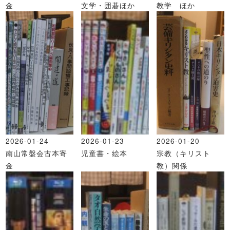
金
文学・囲碁ほか
教学 ほか
2026-01-24
2026-01-23
2026-01-20
南山常盤会古本寄
児童書・絵本
宗教（キリスト
金
教）関係