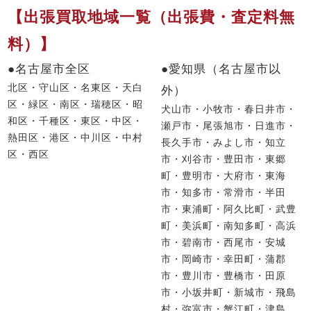
【出張買取地域一覧（出張費・査定料無
料）】
●名古屋市全区
●愛知県（名古屋市以
北区・守山区・名東区・天白
外）
区・緑区・南区・瑞穂区・昭
犬山市・小牧市・春日井市・
和区・千種区・東区・中区・
瀬戸市・尾張旭市・日進市・
熱田区・港区・中川区・中村
長久手市・みよし市・知立
区・西区
市・刈谷市・豊田市・東郷
町・豊明市・大府市・東海
市・知多市・常滑市・半田
市・東浦町・阿久比町・武豊
町・美浜町・南知多町・高浜
市・碧南市・西尾市・安城
市・岡崎市・幸田町・蒲郡
市・豊川市・豊橋市・田原
市・小坂井町・新城市・飛島
村・弥富市・蟹江町・津島