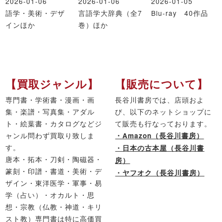
2026-01-06
2026-01-06
2026-01-05
語学・美術・デザ
言語学大辞典（全7
Blu-ray 40作品
インほか
巻）ほか
【買取ジャンル】
【販売について】
専門書・学術書・漫画・画
長谷川書房では、店頭およ
集・楽譜・写真集・アダル
び、以下のネットショップに
ト・絵葉書・カタログなどジ
て販売も行なっております。
ャンル問わず買取り致しま
・Amazon（長谷川書房）
す。
・日本の古本屋（長谷川書
唐本・拓本・刀剣・陶磁器・
房）
篆刻・印譜・書道・美術・デ
・ヤフオク（長谷川書房）
ザイン・東洋医学・軍事・易
学（占い）・オカルト・思
想・宗教（仏教・神道・キリ
スト教）専門書は特に高価買