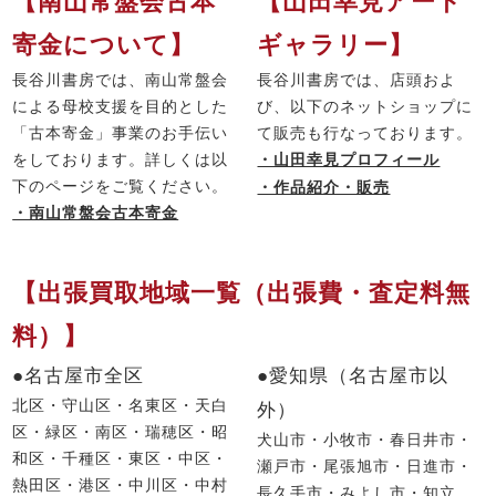
【南山常盤会古本
【山田幸見アート
寄金について】
ギャラリー】
長谷川書房では、南山常盤会
長谷川書房では、店頭およ
による母校支援を目的とした
び、以下のネットショップに
「古本寄金」事業のお手伝い
て販売も行なっております。
をしております。詳しくは以
・山田幸見プロフィール
下のページをご覧ください。
・作品紹介・販売
・南山常盤会古本寄金
【出張買取地域一覧（出張費・査定料無
料）】
●名古屋市全区
●愛知県（名古屋市以
北区・守山区・名東区・天白
外）
区・緑区・南区・瑞穂区・昭
犬山市・小牧市・春日井市・
和区・千種区・東区・中区・
瀬戸市・尾張旭市・日進市・
熱田区・港区・中川区・中村
長久手市・みよし市・知立