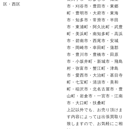
区・西区
市・刈谷市・豊田市・東郷
町・豊明市・大府市・東海
市・知多市・常滑市・半田
市・東浦町・阿久比町・武豊
町・美浜町・南知多町・高浜
市・碧南市・西尾市・安城
市・岡崎市・幸田町・蒲郡
市・豊川市・豊橋市・田原
市・小坂井町・新城市・飛島
村・弥富市・蟹江町・津島
市・愛西市・大治町・甚目寺
町・七宝町・清須市・美和
町・稲沢市・北名古屋市・豊
山町・岩倉市・一宮市・江南
市・大口町・扶桑町
上記以外でも、お売り頂けま
す内容によっては出張買取り
致しますので、お気軽にご相