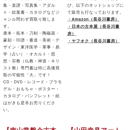
集・楽譜・写真集・アダル
び、以下のネットショップに
ト・絵葉書・カタログなどジ
て販売も行なっております。
ャンル問わず買取り致しま
・Amazon（長谷川書房）
す。
・日本の古本屋（長谷川書
唐本・拓本・刀剣・陶磁器・
房）
篆刻・印譜・書道・美術・デ
・ヤフオク（長谷川書房）
ザイン・東洋医学・軍事・易
学（占い）・オカルト・思
想・宗教（仏教・神道・キリ
スト教）専門書は特に高価買
取の可能性「大」です！
CD・DVD・レコード・プラモ
デル・おもちゃ・ポスター・
カタログ・パンフレット・絵
はがきも是非お売りくださ
い。