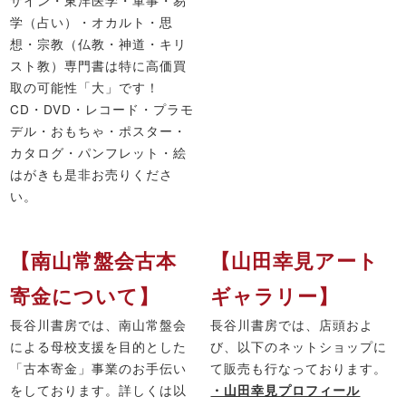
ザイン・東洋医学・軍事・易
学（占い）・オカルト・思
想・宗教（仏教・神道・キリ
スト教）専門書は特に高価買
取の可能性「大」です！
CD・DVD・レコード・プラモ
デル・おもちゃ・ポスター・
カタログ・パンフレット・絵
はがきも是非お売りくださ
い。
【南山常盤会古本
【山田幸見アート
寄金について】
ギャラリー】
長谷川書房では、南山常盤会
長谷川書房では、店頭およ
による母校支援を目的とした
び、以下のネットショップに
「古本寄金」事業のお手伝い
て販売も行なっております。
をしております。詳しくは以
・山田幸見プロフィール