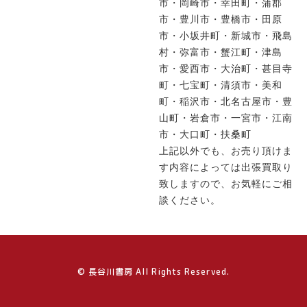
市・岡崎市・幸田町・蒲郡
市・豊川市・豊橋市・田原
市・小坂井町・新城市・飛島
村・弥富市・蟹江町・津島
市・愛西市・大治町・甚目寺
町・七宝町・清須市・美和
町・稲沢市・北名古屋市・豊
山町・岩倉市・一宮市・江南
市・大口町・扶桑町
上記以外でも、お売り頂けま
す内容によっては出張買取り
致しますので、お気軽にご相
談ください。
© 長谷川書房 All Rights Reserved.