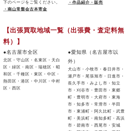
下のページをご覧ください。
・作品紹介・販売
・南山常盤会古本寄金
【出張買取地域一覧（出張費・査定料無
料）】
●名古屋市全区
●愛知県（名古屋市以
北区・守山区・名東区・天白
外）
区・緑区・南区・瑞穂区・昭
犬山市・小牧市・春日井市・
和区・千種区・東区・中区・
瀬戸市・尾張旭市・日進市・
熱田区・港区・中川区・中村
長久手市・みよし市・知立
区・西区
市・刈谷市・豊田市・東郷
町・豊明市・大府市・東海
市・知多市・常滑市・半田
市・東浦町・阿久比町・武豊
町・美浜町・南知多町・高浜
市・碧南市・西尾市・安城