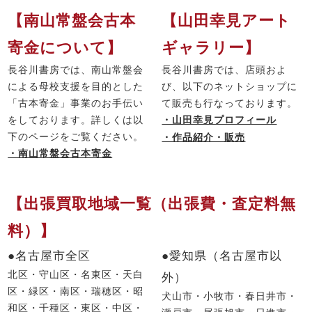
【南山常盤会古本
【山田幸見アート
寄金について】
ギャラリー】
長谷川書房では、南山常盤会
長谷川書房では、店頭およ
による母校支援を目的とした
び、以下のネットショップに
「古本寄金」事業のお手伝い
て販売も行なっております。
をしております。詳しくは以
・山田幸見プロフィール
下のページをご覧ください。
・作品紹介・販売
・南山常盤会古本寄金
【出張買取地域一覧（出張費・査定料無
料）】
●名古屋市全区
●愛知県（名古屋市以
北区・守山区・名東区・天白
外）
区・緑区・南区・瑞穂区・昭
犬山市・小牧市・春日井市・
和区・千種区・東区・中区・
瀬戸市・尾張旭市・日進市・