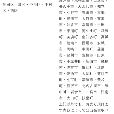
熱田区・港区・中川区・中村
長久手市・みよし市・知立
区・西区
市・刈谷市・豊田市・東郷
町・豊明市・大府市・東海
市・知多市・常滑市・半田
市・東浦町・阿久比町・武豊
町・美浜町・南知多町・高浜
市・碧南市・西尾市・安城
市・岡崎市・幸田町・蒲郡
市・豊川市・豊橋市・田原
市・小坂井町・新城市・飛島
村・弥富市・蟹江町・津島
市・愛西市・大治町・甚目寺
町・七宝町・清須市・美和
町・稲沢市・北名古屋市・豊
山町・岩倉市・一宮市・江南
市・大口町・扶桑町
上記以外でも、お売り頂けま
す内容によっては出張買取り