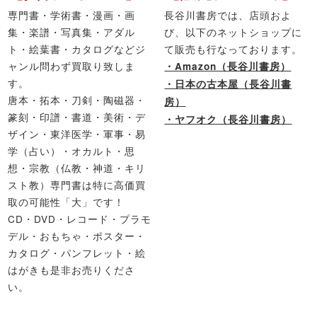
専門書・学術書・漫画・画
長谷川書房では、店頭およ
集・楽譜・写真集・アダル
び、以下のネットショップに
ト・絵葉書・カタログなどジ
て販売も行なっております。
ャンル問わず買取り致しま
・Amazon（長谷川書房）
す。
・日本の古本屋（長谷川書
唐本・拓本・刀剣・陶磁器・
房）
篆刻・印譜・書道・美術・デ
・ヤフオク（長谷川書房）
ザイン・東洋医学・軍事・易
学（占い）・オカルト・思
想・宗教（仏教・神道・キリ
スト教）専門書は特に高価買
取の可能性「大」です！
CD・DVD・レコード・プラモ
デル・おもちゃ・ポスター・
カタログ・パンフレット・絵
はがきも是非お売りくださ
い。