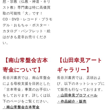
想・宗教（仏教・神道・キリ
スト教）専門書は特に高価買
取の可能性「大」です！
CD・DVD・レコード・プラモ
デル・おもちゃ・ポスター・
カタログ・パンフレット・絵
はがきも是非お売りくださ
い。
【南山常盤会古本
【山田幸見アート
寄金について】
ギャラリー】
長谷川書房では、南山常盤会
長谷川書房では、店頭およ
による母校支援を目的とした
び、以下のネットショップに
「古本寄金」事業のお手伝い
て販売も行なっております。
をしております。詳しくは以
・山田幸見プロフィール
下のページをご覧ください。
・作品紹介・販売
・南山常盤会古本寄金