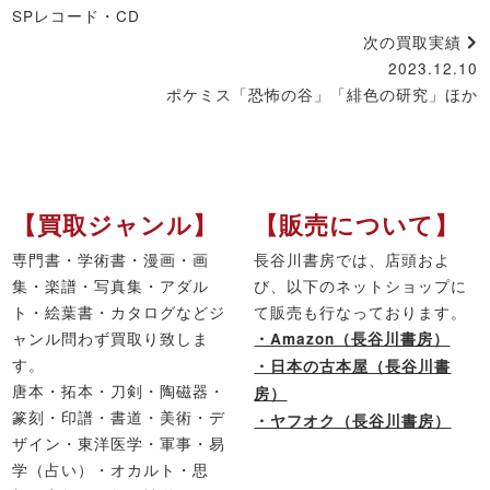
SPレコード・CD
次の買取実績
2023.12.10
ポケミス「恐怖の谷」「緋色の研究」ほか
【買取ジャンル】
【販売について】
専門書・学術書・漫画・画
長谷川書房では、店頭およ
集・楽譜・写真集・アダル
び、以下のネットショップに
ト・絵葉書・カタログなどジ
て販売も行なっております。
ャンル問わず買取り致しま
・Amazon（長谷川書房）
す。
・日本の古本屋（長谷川書
唐本・拓本・刀剣・陶磁器・
房）
篆刻・印譜・書道・美術・デ
・ヤフオク（長谷川書房）
ザイン・東洋医学・軍事・易
学（占い）・オカルト・思