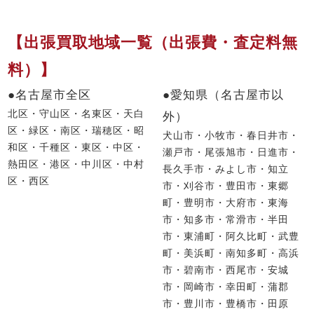
【出張買取地域一覧（出張費・査定料無
料）】
●名古屋市全区
●愛知県（名古屋市以
北区・守山区・名東区・天白
外）
区・緑区・南区・瑞穂区・昭
犬山市・小牧市・春日井市・
和区・千種区・東区・中区・
瀬戸市・尾張旭市・日進市・
熱田区・港区・中川区・中村
長久手市・みよし市・知立
区・西区
市・刈谷市・豊田市・東郷
町・豊明市・大府市・東海
市・知多市・常滑市・半田
市・東浦町・阿久比町・武豊
町・美浜町・南知多町・高浜
市・碧南市・西尾市・安城
市・岡崎市・幸田町・蒲郡
市・豊川市・豊橋市・田原