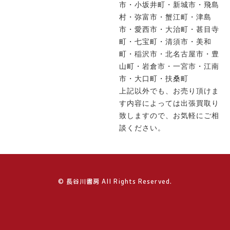
市・小坂井町・新城市・飛島
村・弥富市・蟹江町・津島
市・愛西市・大治町・甚目寺
町・七宝町・清須市・美和
町・稲沢市・北名古屋市・豊
山町・岩倉市・一宮市・江南
市・大口町・扶桑町
上記以外でも、お売り頂けま
す内容によっては出張買取り
致しますので、お気軽にご相
談ください。
© 長谷川書房 All Rights Reserved.