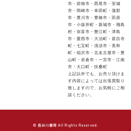
市・碧南市・西尾市・安城
市・岡崎市・幸田町・蒲郡
市・豊川市・豊橋市・田原
市・小坂井町・新城市・飛島
村・弥富市・蟹江町・津島
市・愛西市・大治町・甚目寺
町・七宝町・清須市・美和
町・稲沢市・北名古屋市・豊
山町・岩倉市・一宮市・江南
市・大口町・扶桑町
上記以外でも、お売り頂けま
す内容によっては出張買取り
致しますので、お気軽にご相
談ください。
© 長谷川書房 All Rights Reserved.