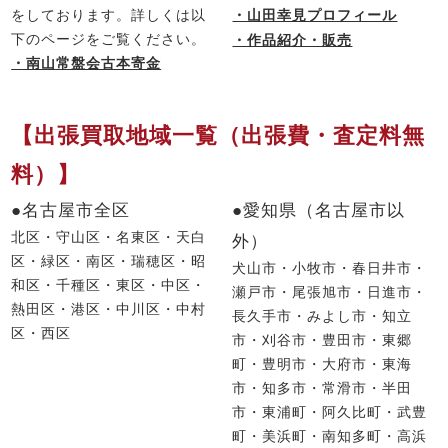
をしております。詳しくは以
・山田幸見プロフィール
下のページをご覧ください。
・作品紹介・販売
・南山常盤会古本寄金
【出張買取地域一覧（出張費・査定料無
料）】
●名古屋市全区
●愛知県（名古屋市以
北区・守山区・名東区・天白
外）
区・緑区・南区・瑞穂区・昭
犬山市・小牧市・春日井市・
和区・千種区・東区・中区・
瀬戸市・尾張旭市・日進市・
熱田区・港区・中川区・中村
長久手市・みよし市・知立
区・西区
市・刈谷市・豊田市・東郷
町・豊明市・大府市・東海
市・知多市・常滑市・半田
市・東浦町・阿久比町・武豊
町・美浜町・南知多町・高浜