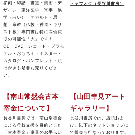
篆刻・印譜・書道・美術・デ
・ヤフオク（長谷川書房）
ザイン・東洋医学・軍事・易
学（占い）・オカルト・思
想・宗教（仏教・神道・キリ
スト教）専門書は特に高価買
取の可能性「大」です！
CD・DVD・レコード・プラモ
デル・おもちゃ・ポスター・
カタログ・パンフレット・絵
はがきも是非お売りくださ
い。
【南山常盤会古本
【山田幸見アート
寄金について】
ギャラリー】
長谷川書房では、南山常盤会
長谷川書房では、店頭およ
による母校支援を目的とした
び、以下のネットショップに
「古本寄金」事業のお手伝い
て販売も行なっております。