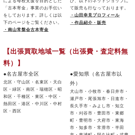
による母校支援を目的とした
び、以下のネットショップに
「古本寄金」事業のお手伝い
て販売も行なっております。
をしております。詳しくは以
・山田幸見プロフィール
下のページをご覧ください。
・作品紹介・販売
・南山常盤会古本寄金
【出張買取地域一覧（出張費・査定料無
料）】
●名古屋市全区
●愛知県（名古屋市以
北区・守山区・名東区・天白
外）
区・緑区・南区・瑞穂区・昭
犬山市・小牧市・春日井市・
和区・千種区・東区・中区・
瀬戸市・尾張旭市・日進市・
熱田区・港区・中川区・中村
長久手市・みよし市・知立
区・西区
市・刈谷市・豊田市・東郷
町・豊明市・大府市・東海
市・知多市・常滑市・半田
市・東浦町・阿久比町・武豊