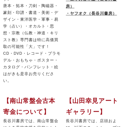
唐本・拓本・刀剣・陶磁器・
房）
篆刻・印譜・書道・美術・デ
・ヤフオク（長谷川書房）
ザイン・東洋医学・軍事・易
学（占い）・オカルト・思
想・宗教（仏教・神道・キリ
スト教）専門書は特に高価買
取の可能性「大」です！
CD・DVD・レコード・プラモ
デル・おもちゃ・ポスター・
カタログ・パンフレット・絵
はがきも是非お売りくださ
い。
【南山常盤会古本
【山田幸見アート
寄金について】
ギャラリー】
長谷川書房では、南山常盤会
長谷川書房では、店頭およ