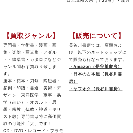
日本城郭大系（全20巻）・漢方
【買取ジャンル】
【販売について】
専門書・学術書・漫画・画
長谷川書房では、店頭およ
集・楽譜・写真集・アダル
び、以下のネットショップに
ト・絵葉書・カタログなどジ
て販売も行なっております。
ャンル問わず買取り致しま
・Amazon（長谷川書房）
す。
・日本の古本屋（長谷川書
唐本・拓本・刀剣・陶磁器・
房）
篆刻・印譜・書道・美術・デ
・ヤフオク（長谷川書房）
ザイン・東洋医学・軍事・易
学（占い）・オカルト・思
想・宗教（仏教・神道・キリ
スト教）専門書は特に高価買
取の可能性「大」です！
CD・DVD・レコード・プラモ