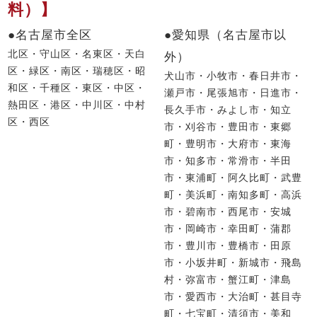
料）】
●名古屋市全区
●愛知県（名古屋市以
北区・守山区・名東区・天白
外）
区・緑区・南区・瑞穂区・昭
犬山市・小牧市・春日井市・
和区・千種区・東区・中区・
瀬戸市・尾張旭市・日進市・
熱田区・港区・中川区・中村
長久手市・みよし市・知立
区・西区
市・刈谷市・豊田市・東郷
町・豊明市・大府市・東海
市・知多市・常滑市・半田
市・東浦町・阿久比町・武豊
町・美浜町・南知多町・高浜
市・碧南市・西尾市・安城
市・岡崎市・幸田町・蒲郡
市・豊川市・豊橋市・田原
市・小坂井町・新城市・飛島
村・弥富市・蟹江町・津島
市・愛西市・大治町・甚目寺
町・七宝町・清須市・美和