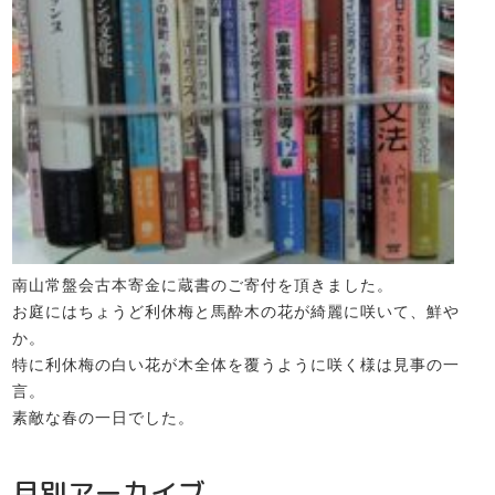
南山常盤会古本寄金に蔵書のご寄付を頂きました。
お庭にはちょうど利休梅と馬酔木の花が綺麗に咲いて、鮮や
か。
特に利休梅の白い花が木全体を覆うように咲く様は見事の一
言。
素敵な春の一日でした。
月別アーカイブ