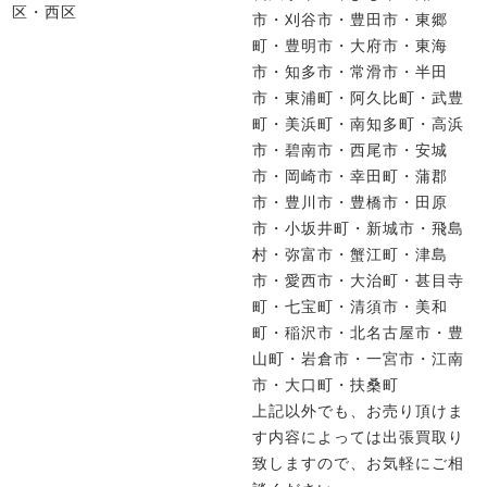
区・西区
市・刈谷市・豊田市・東郷
町・豊明市・大府市・東海
市・知多市・常滑市・半田
市・東浦町・阿久比町・武豊
町・美浜町・南知多町・高浜
市・碧南市・西尾市・安城
市・岡崎市・幸田町・蒲郡
市・豊川市・豊橋市・田原
市・小坂井町・新城市・飛島
村・弥富市・蟹江町・津島
市・愛西市・大治町・甚目寺
町・七宝町・清須市・美和
町・稲沢市・北名古屋市・豊
山町・岩倉市・一宮市・江南
市・大口町・扶桑町
上記以外でも、お売り頂けま
す内容によっては出張買取り
致しますので、お気軽にご相