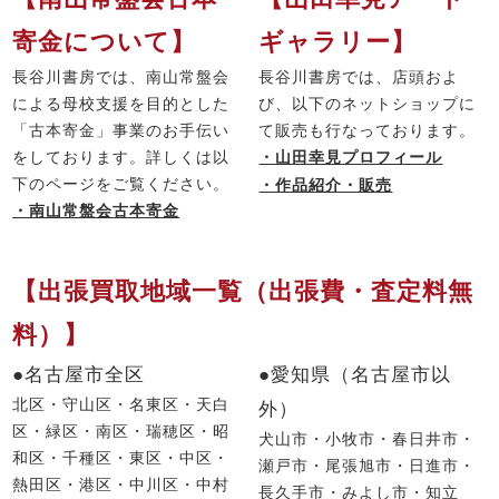
寄金について】
ギャラリー】
長谷川書房では、南山常盤会
長谷川書房では、店頭およ
による母校支援を目的とした
び、以下のネットショップに
「古本寄金」事業のお手伝い
て販売も行なっております。
をしております。詳しくは以
・山田幸見プロフィール
下のページをご覧ください。
・作品紹介・販売
・南山常盤会古本寄金
【出張買取地域一覧（出張費・査定料無
料）】
●名古屋市全区
●愛知県（名古屋市以
北区・守山区・名東区・天白
外）
区・緑区・南区・瑞穂区・昭
犬山市・小牧市・春日井市・
和区・千種区・東区・中区・
瀬戸市・尾張旭市・日進市・
熱田区・港区・中川区・中村
長久手市・みよし市・知立