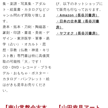
集・楽譜・写真集・アダル
び、以下のネットショップに
ト・絵葉書・カタログなどジ
て販売も行なっております。
ャンル問わず買取り致しま
・Amazon（長谷川書房）
す。
・日本の古本屋（長谷川書
唐本・拓本・刀剣・陶磁器・
房）
篆刻・印譜・書道・美術・デ
・ヤフオク（長谷川書房）
ザイン・東洋医学・軍事・易
学（占い）・オカルト・思
想・宗教（仏教・神道・キリ
スト教）専門書は特に高価買
取の可能性「大」です！
CD・DVD・レコード・プラモ
デル・おもちゃ・ポスター・
カタログ・パンフレット・絵
はがきも是非お売りくださ
い。
【南山常盤会古本
【山田幸見アート