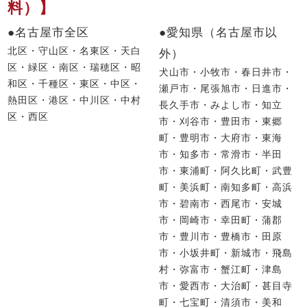
料）】
●名古屋市全区
●愛知県（名古屋市以
北区・守山区・名東区・天白
外）
区・緑区・南区・瑞穂区・昭
犬山市・小牧市・春日井市・
和区・千種区・東区・中区・
瀬戸市・尾張旭市・日進市・
熱田区・港区・中川区・中村
長久手市・みよし市・知立
区・西区
市・刈谷市・豊田市・東郷
町・豊明市・大府市・東海
市・知多市・常滑市・半田
市・東浦町・阿久比町・武豊
町・美浜町・南知多町・高浜
市・碧南市・西尾市・安城
市・岡崎市・幸田町・蒲郡
市・豊川市・豊橋市・田原
市・小坂井町・新城市・飛島
村・弥富市・蟹江町・津島
市・愛西市・大治町・甚目寺
町・七宝町・清須市・美和