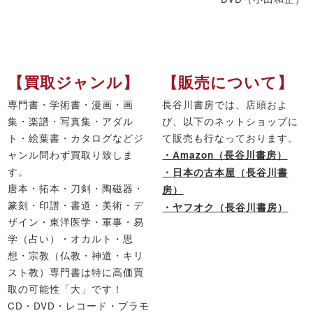
【買取ジャンル】
【販売について】
専門書・学術書・漫画・画
長谷川書房では、店頭およ
集・楽譜・写真集・アダル
び、以下のネットショップに
ト・絵葉書・カタログなどジ
て販売も行なっております。
ャンル問わず買取り致しま
・Amazon（長谷川書房）
す。
・日本の古本屋（長谷川書
唐本・拓本・刀剣・陶磁器・
房）
篆刻・印譜・書道・美術・デ
・ヤフオク（長谷川書房）
ザイン・東洋医学・軍事・易
学（占い）・オカルト・思
想・宗教（仏教・神道・キリ
スト教）専門書は特に高価買
取の可能性「大」です！
CD・DVD・レコード・プラモ