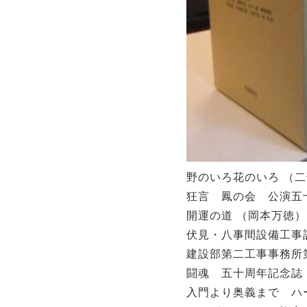
野のいろ花のいろ （二部
狂言 鳳の会 公演五十
開運の道 （岡本万徳） ￥
伏見・八事間設備工事
建設部第二工事事務所第
闘魂 五十周年記念誌 
入門より奥義まで ハー