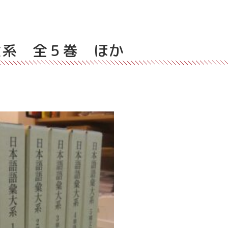
大系 全５巻 ほか