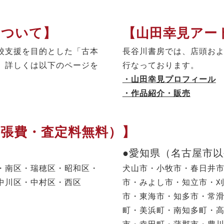
について】
【山田幸見アー
校支援を目的とした「古本
長谷川書房では、店頭お
。詳しくは以下のページを
行なっております。
・山田幸見プロフィール
・作品紹介・販売
出張費・査定料無料）】
●愛知県（名古屋市
・南区・瑞穂区・昭和区・
犬山市・小牧市・春日井
中川区・中村区・西区
市・みよし市・知立市・
市・東海市・知多市・常
町・美浜町・南知多町・
市・幸田町・蒲郡市・豊