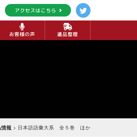
アクセスはこちら
お客様の声
遺品整理
品情報
>
日本語語彙大系 全５巻 ほか