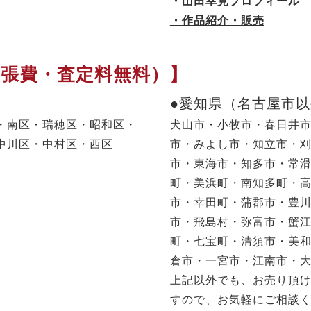
・山田幸見プロフィール
・作品紹介・販売
出張費・査定料無料）】
●愛知県（名古屋市
・南区・瑞穂区・昭和区・
犬山市・小牧市・春日井
中川区・中村区・西区
市・みよし市・知立市・
市・東海市・知多市・常
町・美浜町・南知多町・
市・幸田町・蒲郡市・豊
市・飛島村・弥富市・蟹
町・七宝町・清須市・美
倉市・一宮市・江南市・
上記以外でも、お売り頂
すので、お気軽にご相談