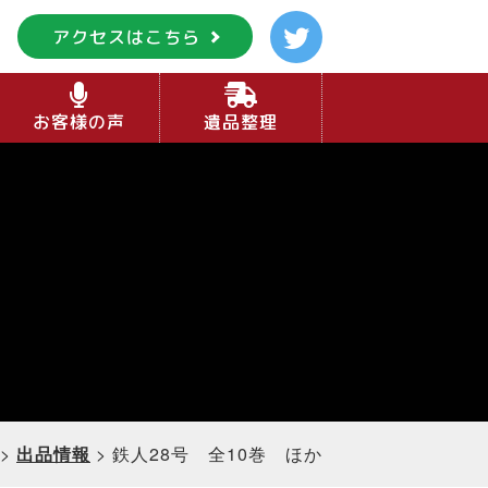
アクセスはこちら
お客様の声
遺品整理
>
出品情報
>
鉄人28号 全10巻 ほか