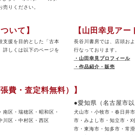
お売りください。
について】
【山田幸見アー
校支援を目的とした「古本
長谷川書房では、店頭お
。詳しくは以下のページを
行なっております。
・山田幸見プロフィール
・作品紹介・販売
出張費・査定料無料）】
●愛知県（名古屋市
・南区・瑞穂区・昭和区・
犬山市・小牧市・春日井
中川区・中村区・西区
市・みよし市・知立市・
市・東海市・知多市・常