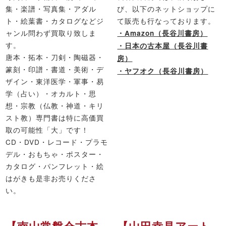
集・楽譜・写真集・アダル
び、以下のネットショップに
ト・絵葉書・カタログなどジ
て販売も行なっております。
ャンル問わず買取り致しま
・Amazon（長谷川書房）
す。
・日本の古本屋（長谷川書
唐本・拓本・刀剣・陶磁器・
房）
篆刻・印譜・書道・美術・デ
・ヤフオク（長谷川書房）
ザイン・東洋医学・軍事・易
学（占い）・オカルト・思
想・宗教（仏教・神道・キリ
スト教）専門書は特に高価買
取の可能性「大」です！
CD・DVD・レコード・プラモ
デル・おもちゃ・ポスター・
カタログ・パンフレット・絵
はがきも是非お売りくださ
い。