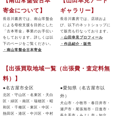
【南山常盤会古本
【山田幸見アート
寄金について】
ギャラリー】
長谷川書房では、南山常盤会
長谷川書房では、店頭およ
による母校支援を目的とした
び、以下のネットショップに
「古本寄金」事業のお手伝い
て販売も行なっております。
をしております。詳しくは以
・山田幸見プロフィール
下のページをご覧ください。
・作品紹介・販売
・南山常盤会古本寄金
【出張買取地域一覧（出張費・査定料無
料）】
●名古屋市全区
●愛知県（名古屋市以
北区・守山区・名東区・天白
外）
区・緑区・南区・瑞穂区・昭
犬山市・小牧市・春日井市・
和区・千種区・東区・中区・
瀬戸市・尾張旭市・日進市・
熱田区・港区・中川区・中村
長久手市・みよし市・知立