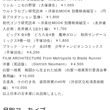
リトル・ニモの野望 （大塚康生） ￥1,000
ウルトラセブン研究読本 ＜洋泉社MOOK 別冊映画秘宝＞ （円
谷プロダクション 監修） ￥1,800
初代ゴジラ研究読本 ＜洋泉社MOOK 別冊映画秘宝＞ （友井健
人企画 ; 友井健人 [ほか] 編） ￥1,700
ビッグX 全4巻 どろろ全4巻 魔神ガロン 秋田サンデーコ
ミックス9冊一括 （手塚治虫） ￥1,800
ブラック・ジャック 全25巻 少年チャンピオンコミックス
（手塚治虫） ￥6,250
FILM ARCHITECTURE From Metropolis to Blade Runner
洋書（英語版） （Dietrich Neumann） ￥4,500
白髪一雄展 格闘から生まれた絵画 （白髪一雄展実行委員会事
務局編） ￥10,000
古道具、その行き先 坂田和實の40年 （渋谷区立松濤美術館
編） ￥10,000
以上日本の古本屋に出品致しました。