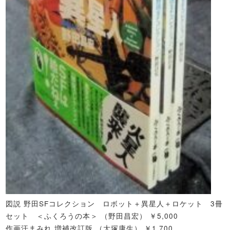
図説 野田SFコレクション ロボット＋異星人＋ロケット 3冊
セット ＜ふくろうの本＞ （野田昌宏） ￥5,000
作画汗まみれ 増補改訂版 （大塚康生） ￥1,700