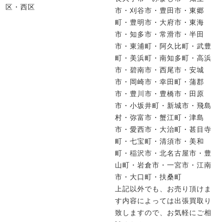
区・西区
市・刈谷市・豊田市・東郷
町・豊明市・大府市・東海
市・知多市・常滑市・半田
市・東浦町・阿久比町・武豊
町・美浜町・南知多町・高浜
市・碧南市・西尾市・安城
市・岡崎市・幸田町・蒲郡
市・豊川市・豊橋市・田原
市・小坂井町・新城市・飛島
村・弥富市・蟹江町・津島
市・愛西市・大治町・甚目寺
町・七宝町・清須市・美和
町・稲沢市・北名古屋市・豊
山町・岩倉市・一宮市・江南
市・大口町・扶桑町
上記以外でも、お売り頂けま
す内容によっては出張買取り
致しますので、お気軽にご相