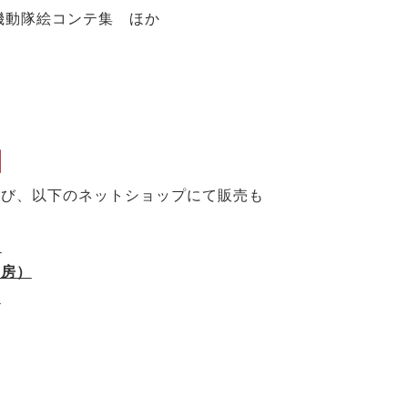
機動隊絵コンテ集 ほか
】
よび、以下のネットショップにて販売も
）
書房）
）