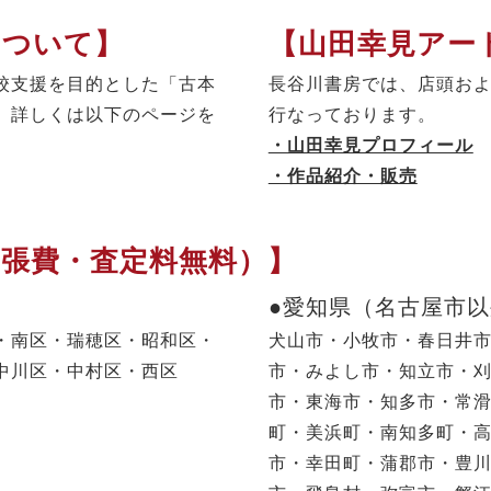
について】
【山田幸見アー
校支援を目的とした「古本
長谷川書房では、店頭お
。詳しくは以下のページを
行なっております。
・山田幸見プロフィール
・作品紹介・販売
出張費・査定料無料）】
●愛知県（名古屋市
・南区・瑞穂区・昭和区・
犬山市・小牧市・春日井
中川区・中村区・西区
市・みよし市・知立市・
市・東海市・知多市・常
町・美浜町・南知多町・
市・幸田町・蒲郡市・豊