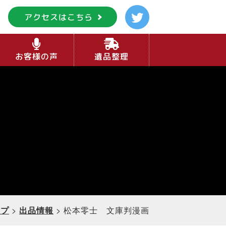
アクセスはこちら
お客様の声
遺品整理
ップ
>
出品情報
>
松本零士 文庫判漫画