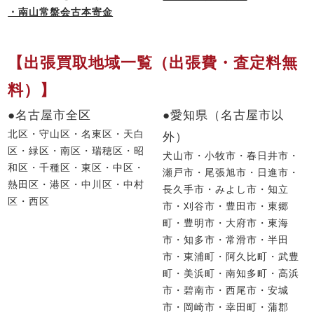
・南山常盤会古本寄金
【出張買取地域一覧（出張費・査定料無
料）】
●名古屋市全区
●愛知県（名古屋市以
北区・守山区・名東区・天白
外）
区・緑区・南区・瑞穂区・昭
犬山市・小牧市・春日井市・
和区・千種区・東区・中区・
瀬戸市・尾張旭市・日進市・
熱田区・港区・中川区・中村
長久手市・みよし市・知立
区・西区
市・刈谷市・豊田市・東郷
町・豊明市・大府市・東海
市・知多市・常滑市・半田
市・東浦町・阿久比町・武豊
町・美浜町・南知多町・高浜
市・碧南市・西尾市・安城
市・岡崎市・幸田町・蒲郡