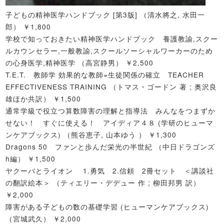
子どもの精神医学ハンドブック [第3版] （清水將之, 水田一
郎） ￥1,800
学校で知っておきたい精神医学ハンドブック 養護教諭,スクー
ルカウンセラー,一般教諭,スクールソーシャルワーカーのため
の心身医学,精神医学 （高宮静男） ￥2,500
T.E.T. 教師学 効果的な教師=生徒関係の確立 TEACHER
EFFECTIVENESS TRAINING （トマス・ゴードン 著 ; 奥沢良
雄ほか共訳） ￥1,500
通常学級で役立つ算数障害の理解と指導法 みんなをつまずか
せない！ すぐに使える！ アイディア４８ (学研のヒューマ
ンケアブックス) （熊谷恵子, 山本ゆう ） ￥1,300
Dragons 50 ファンと歩んだ栄光の半世紀 （中日ドラゴンズ
h編） ￥1,500
ヤクーバとライオン 1.勇気 2.信頼 2冊セット ＜講談社
の翻訳絵本＞ （ティエリー・デデュー 作 ; 柳田邦男 訳）
￥2,000
障害がある子どもの数の基礎学習 (ヒューマンケアブックス)
（宮城武久） ￥2,000