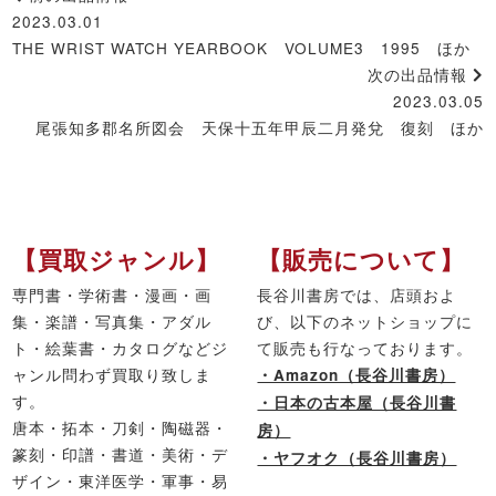
2023.03.01
THE WRIST WATCH YEARBOOK VOLUME3 1995 ほか
次の出品情報
2023.03.05
尾張知多郡名所図会 天保十五年甲辰二月発兌 復刻 ほか
【買取ジャンル】
【販売について】
専門書・学術書・漫画・画
長谷川書房では、店頭およ
集・楽譜・写真集・アダル
び、以下のネットショップに
ト・絵葉書・カタログなどジ
て販売も行なっております。
ャンル問わず買取り致しま
・Amazon（長谷川書房）
す。
・日本の古本屋（長谷川書
唐本・拓本・刀剣・陶磁器・
房）
篆刻・印譜・書道・美術・デ
・ヤフオク（長谷川書房）
ザイン・東洋医学・軍事・易