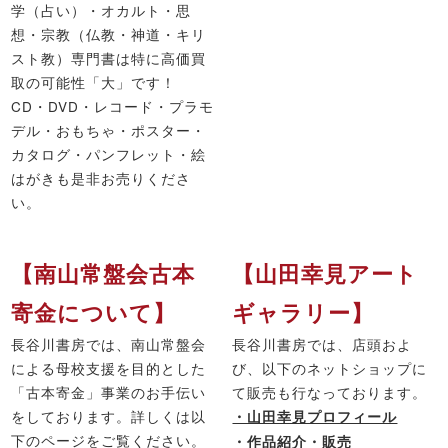
学（占い）・オカルト・思
想・宗教（仏教・神道・キリ
スト教）専門書は特に高価買
取の可能性「大」です！
CD・DVD・レコード・プラモ
デル・おもちゃ・ポスター・
カタログ・パンフレット・絵
はがきも是非お売りくださ
い。
【南山常盤会古本
【山田幸見アート
寄金について】
ギャラリー】
長谷川書房では、南山常盤会
長谷川書房では、店頭およ
による母校支援を目的とした
び、以下のネットショップに
「古本寄金」事業のお手伝い
て販売も行なっております。
をしております。詳しくは以
・山田幸見プロフィール
下のページをご覧ください。
・作品紹介・販売