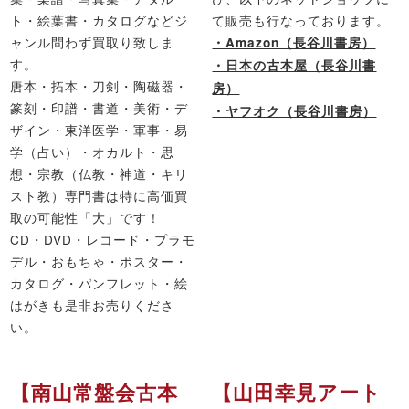
ト・絵葉書・カタログなどジ
て販売も行なっております。
ャンル問わず買取り致しま
・Amazon（長谷川書房）
す。
・日本の古本屋（長谷川書
唐本・拓本・刀剣・陶磁器・
房）
篆刻・印譜・書道・美術・デ
・ヤフオク（長谷川書房）
ザイン・東洋医学・軍事・易
学（占い）・オカルト・思
想・宗教（仏教・神道・キリ
スト教）専門書は特に高価買
取の可能性「大」です！
CD・DVD・レコード・プラモ
デル・おもちゃ・ポスター・
カタログ・パンフレット・絵
はがきも是非お売りくださ
い。
【南山常盤会古本
【山田幸見アート