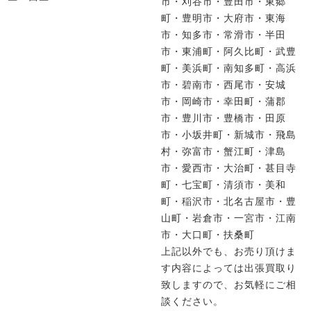
市・刈谷市・豊田市・東郷
町・豊明市・大府市・東海
市・知多市・常滑市・半田
市・東浦町・阿久比町・武豊
町・美浜町・南知多町・高浜
市・碧南市・西尾市・安城
市・岡崎市・幸田町・蒲郡
市・豊川市・豊橋市・田原
市・小坂井町・新城市・飛島
村・弥富市・蟹江町・津島
市・愛西市・大治町・甚目寺
町・七宝町・清須市・美和
町・稲沢市・北名古屋市・豊
山町・岩倉市・一宮市・江南
市・大口町・扶桑町
上記以外でも、お売り頂けま
す内容によっては出張買取り
致しますので、お気軽にご相
談ください。