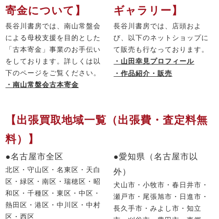
寄金について】
ギャラリー】
長谷川書房では、南山常盤会
長谷川書房では、店頭およ
による母校支援を目的とした
び、以下のネットショップに
「古本寄金」事業のお手伝い
て販売も行なっております。
をしております。詳しくは以
・山田幸見プロフィール
下のページをご覧ください。
・作品紹介・販売
・南山常盤会古本寄金
【出張買取地域一覧（出張費・査定料無
料）】
●名古屋市全区
●愛知県（名古屋市以
北区・守山区・名東区・天白
外）
区・緑区・南区・瑞穂区・昭
犬山市・小牧市・春日井市・
和区・千種区・東区・中区・
瀬戸市・尾張旭市・日進市・
熱田区・港区・中川区・中村
長久手市・みよし市・知立
区・西区