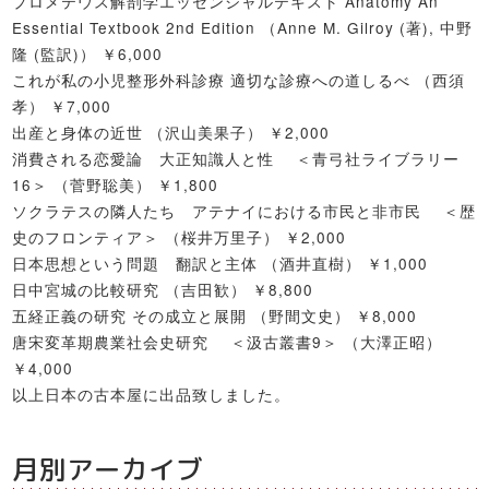
プロメテウス解剖学エッセンシャルテキスト Anatomy An
Essential Textbook 2nd Edition （Anne M. Gilroy (著), 中野
隆 (監訳)） ￥6,000
これが私の小児整形外科診療 適切な診療への道しるべ （西須
孝） ￥7,000
出産と身体の近世 （沢山美果子） ￥2,000
消費される恋愛論 大正知識人と性 ＜青弓社ライブラリー
16＞ （菅野聡美） ￥1,800
ソクラテスの隣人たち アテナイにおける市民と非市民 ＜歴
史のフロンティア＞ （桜井万里子） ￥2,000
日本思想という問題 翻訳と主体 （酒井直樹） ￥1,000
日中宮城の比較研究 （吉田歓） ￥8,800
五経正義の研究 その成立と展開 （野間文史） ￥8,000
唐宋変革期農業社会史研究 ＜汲古叢書9＞ （大澤正昭）
￥4,000
以上日本の古本屋に出品致しました。
月別アーカイブ