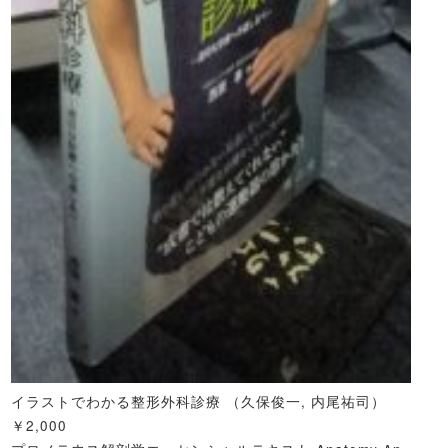
イラストでわかる整形外科診療 （久保俊一, 内尾祐司）
￥2,000